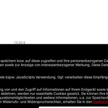
BUNDLE – DICKE TINTE
LAKRITZLIKÖR &
MOLOCOFF
ESPRESSOLIKÖR
15,50
€
0,00
€
/
l
inkl. MwSt.
zzgl.
Versandkosten