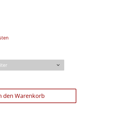
sten
A
n den Warenkorb
l
t
e
r