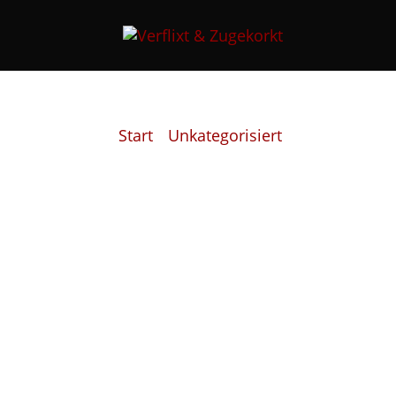
Start
/
Unkategorisiert
/ Molocoff Esp