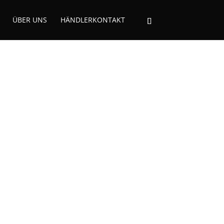
ÜBER UNS
HÄNDLERKONTAKT
SPRESSOLIKÖR
Koffein!
ein reden: Als Schlummertrunk
cht verwenden. Könnte sein, du
 Bett auf.