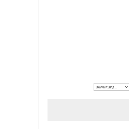
muss schon einen SEH
preiszugeben.
Molocoff = bester Kaff
Füge deine Rezension hinzu
Deine E-Mail-Adresse wird nicht ve
Deine Bewertung
*
Deine Rezension
*