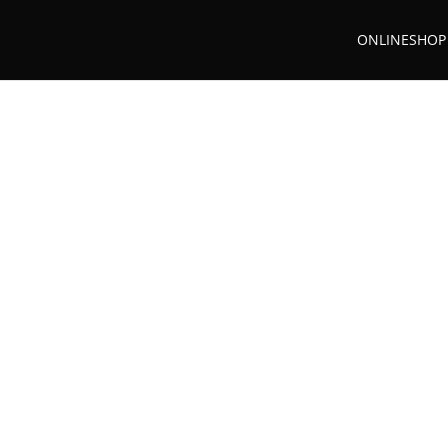
ONLINESHOP
ressolikör
MOLOCOFF E
Kaffeelikör, enthält viel 
Wo wir gerade von Koff
solltest du Molocoff ni
wachst nicht im eigenen