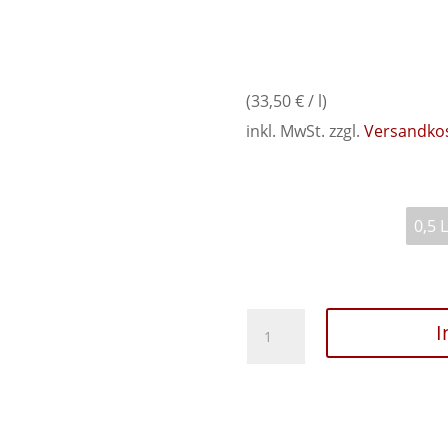
16,75
€
33,50
€
/
l
inkl. MwSt.
zzgl.
Versandko
Füllmenge
Molocoff
I
Espressolikör
Menge