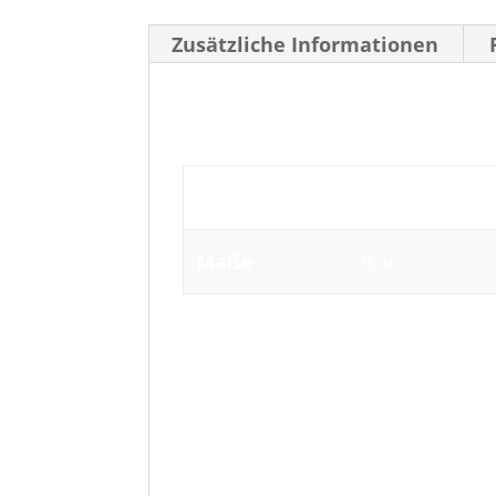
Zusätzliche Informationen
ZUSÄTZLICHE INFOR
Gewicht
n. v.
Maße
n. v.
2 REZENSIONEN FÜR
M