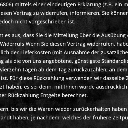
806) mittels einer eindeutigen Erklärung (z.B. ein m
diesen Vertrag zu widerrufen, informieren. Sie könne
doch nicht vorgeschrieben ist.
t es aus, dass Sie die Mitteilung über die Ausübung
 Widerrufs Wenn Sie diesen Vertrag widerrufen, haben
ßlich der Lieferkosten (mit Ausnahme der zusätzliche
ng als die von uns angebotene, günstigste Standardl
 vierzehn Tagen ab dem Tag zurückzuzahlen, an dem 
ist. Für diese Rückzahlung verwenden wir dasselbe Z
zt haben, es sei denn, mit Ihnen wurde ausdrücklich
ser Rückzahlung Entgelte berechnet.
rn, bis wir die Waren wieder zurückerhalten haben 
andt haben, je nachdem, welches der frühere Zeitpun