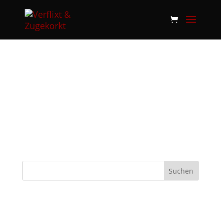
KEINE ERGEBNISSE
GEFUNDEN
Die angefragte Seite konnte nicht
gefunden werden. Verfeinern Sie Ihre
Suche oder verwenden Sie die Navigation
oben, um den Beitrag zu finden.
Neueste Kommentare